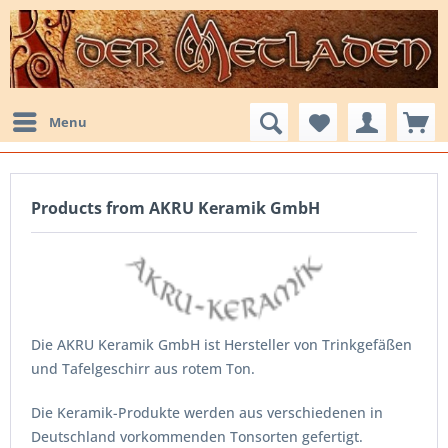
Menu
Products from AKRU Keramik GmbH
Die AKRU Keramik GmbH ist Hersteller
von Trinkgefäß
en
und Tafelgesch
irr aus rotem Ton.
Die
Keramik-Produkte werden aus verschiede
nen in
Deutschlan
d vorkommend
en Tonsorten gefertigt.