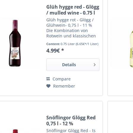
Glüh hygge red - Glögg
/ mulled wine - 0.75 l
-...
Glüh hygge rot - Glögg /
Glühwein- 0,75 l - 11 %
Die Kombination von
Rotwein und klassischen
winterlichen
Content
0.75 Liter
(6.65€*/1 Liter)
Gewürzaromen verleihen
4.99€ *
diesem Glögg / Glühwein
den besonderen
Geschmack. Das ideale
Details
und "hyggelige" Getränk
für die kalte Jahreszeit.
Compare
Remember
Snöflingor Glögg Red
0,75 l - 12 %
Snöflingor Glögg Red - ts