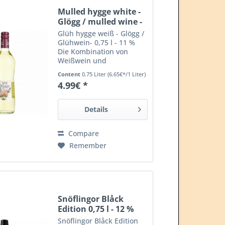
Mulled hygge white -
Glögg / mulled wine -
0.75...
Glüh hygge weiß - Glögg /
Glühwein- 0,75 l - 11 %
Die Kombination von
Weißwein und
klassischen winterlichen
Content
0.75 Liter
(6.65€*/1 Liter)
Gewürzaromen verleihen
4.99€ *
diesem Glögg / Glühwein
den besonderen
Geschmack. Das ideale
Details
und "hyggelige" Getränk
für die kalte...
Compare
Remember
Snöflingor Blåck
Edition 0,75 l - 12 %
Snöflingor Blåck Edition