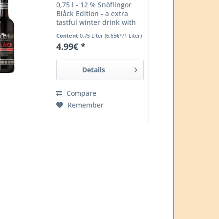
0,75 l - 12 % Snöflingor
Blåck Edition - a extra
tastful winter drink with
flavours of rum and black
Content
0.75 Liter
(6.65€*/1 Liter)
tea. heat and serve hot.
4.99€ *
Details
Compare
Remember