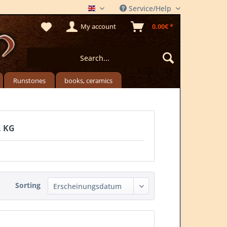
Service/Help
THE MEADSTORE
My account
0.00€ *
Runstones
books, ceramics
. KG
Sorting