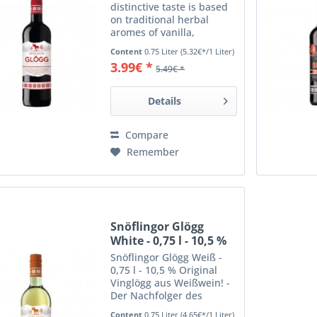
distinctive taste is based
on traditional herbal
aromes of vanilla,
cardemom, clove,
Content
0.75 Liter
(5.32€*/1 Liter)
cinnamon, ginger and
3.99€ *
5.49€ *
orange peel.
Details
Compare
Remember
Snöflingor Glögg
White - 0,75 l - 10,5 %
Snöflingor Glögg Weiß -
0,75 l - 10,5 % Original
Vinglögg aus Weißwein! -
Der Nachfolger des
berühmten weißen
Content
0.75 Liter
(4.65€*/1 Liter)