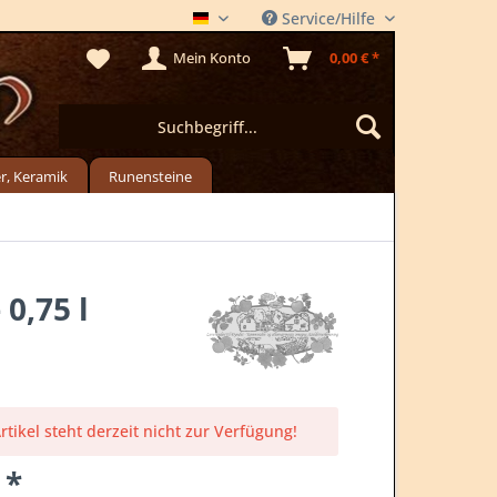
Service/Hilfe
DER METLADEN
Mein Konto
0,00 € *
r, Keramik
Runensteine
0,75 l
rtikel steht derzeit nicht zur Verfügung!
 *