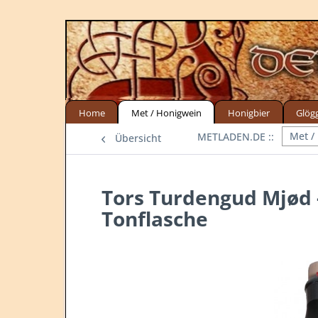
Home
Met / Honigwein
Honigbier
Glög
Met /
Übersicht
Tors Turdengud Mjød -
Tonflasche