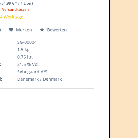
 (31,99 € * / 1 Liter)
l. Versandkosten
-4 Werktage
n
Merken
Bewerten
SG-00004
1.5 kg
0.75 ltr.
:
21.5 % Vol.
Søbogaard A/S
:
Dänemark / Denmark