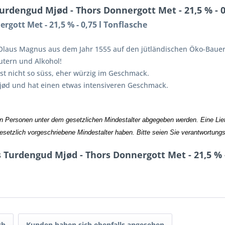
rdengud Mjød - Thors Donnergott Met - 21,5 % - 0,
gott Met - 21,5 % - 0,75 l Tonflasche
 Olaus Magnus aus dem Jahr 1555 auf den jütländischen Öko-Baue
utern und Alkohol!
t nicht so süss, eher würzig im Geschmack.
 Mjød und hat einen etwas intensiveren Geschmack.
an Personen unter dem gesetzlichen Mindestalter abgegeben werden. Eine Liefe
gesetzlich vorgeschriebene Mindestalter haben. Bitte seien Sie verantwortung
 Turdengud Mjød - Thors Donnergott Met - 21,5 % -
ch
Kunden haben sich ebenfalls angesehen