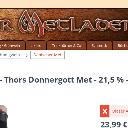
g / Glühwein
Liköre
Trinkhörner & Co
Schmuck
Büche
 Honigwein
Dänischer Met
 Thors Donnergott Met - 21,5 % - 
Dieser A
23,99 €