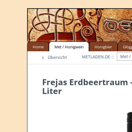
Home
Met / Honigwein
Honigbier
Glög
Met /
Übersicht
Frejas Erdbeertraum -
Liter