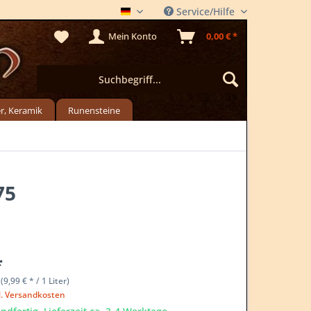
Service/Hilfe
DER METLADEN
Mein Konto
0,00 € *
r, Keramik
Runensteine
75
*
(9,99 € * / 1 Liter)
l. Versandkosten