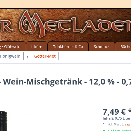
g / Glühwein
Liköre
Trinkhörner & Co
Schmuck
Büche
 Honigwein
Götter-Met
 Wein-Mischgetränk - 12,0 % - 0,
7,49 € 
Inhalt:
0.75 Liter 
* inkl. MwSt.
zzg