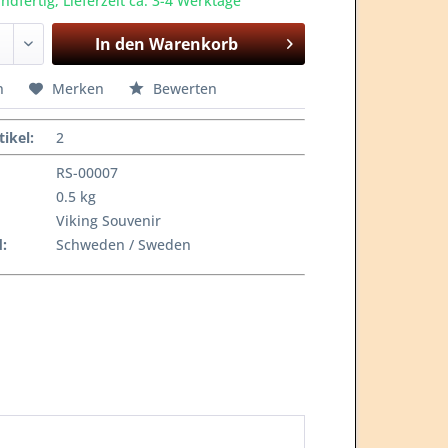
ndfertig, Lieferzeit ca. 3-4 Werktage
In den
Warenkorb
n
Merken
Bewerten
tikel
:
2
RS-00007
0.5 kg
Viking Souvenir
:
Schweden / Sweden