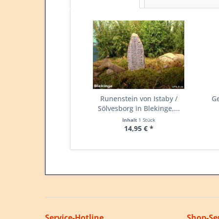
Runenstein von Istaby /
Ge
Sölvesborg in Blekinge,...
Inhalt
1 Stück
14,95 € *
Service-Hotline
Shop-Se