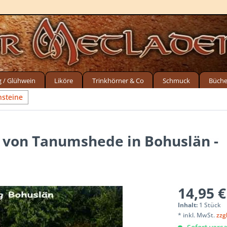
g / Glühwein
Liköre
Trinkhörner & Co
Schmuck
Büche
steine
ng von Tanumshede in Bohuslän -
14,95 €
Inhalt:
1 Stück
* inkl. MwSt.
zzg