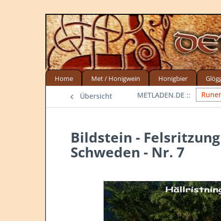
Home
Met / Honigwein
Honigbier
Glög
Runen
Übersicht
Bildstein - Felsritzu
Schweden - Nr. 7