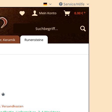
Service/Hilfe
DER METLADEN
Mein Konto
0,00 € *
r, Keramik
Runensteine
 *
l. Versandkosten