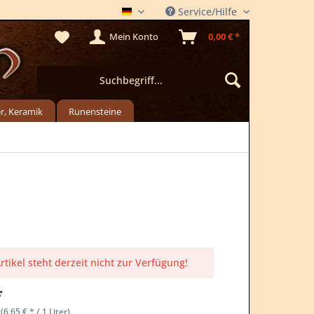
Service/Hilfe
DER METLADEN
Mein Konto
0,00 € *
r, Keramik
Runensteine
rtikel steht derzeit nicht zur Verfügung!
*
(6,65 € * / 1 Liter)