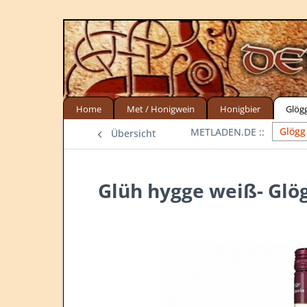
Home
Met / Honigwein
Honigbier
Glög
Glögg
Übersicht
Glüh hygge weiß- Glögg