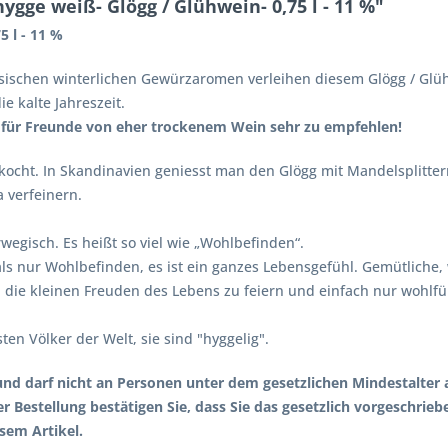
gge weiß- Glögg / Glühwein- 0,75 l - 11 %"
5 l - 11 %
sischen winterlichen Gewürzaromen verleihen diesem Glögg / Gl
e kalte Jahreszeit.
t für Freunde von eher trockenem Wein sehr zu empfehlen!
ekocht. In Skandinavien geniesst man den Glögg mit Mandelsplitter
 verfeinern.
wegisch. Es heißt so viel wie „Wohlbefinden“.
ls nur Wohlbefinden, es ist ein ganzes Lebensgefühl. Gemütliche,
 die kleinen Freuden des Lebens zu feiern und einfach nur wohlf
ten Völker der Welt, sie sind "hyggelig".
und darf nicht an Personen unter dem gesetzlichen Mindestalter
er Bestellung bestätigen Sie, dass Sie das gesetzlich vorgeschrieb
sem Artikel.