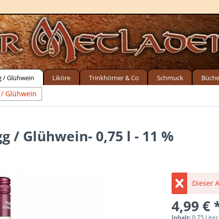
g / Glühwein
Liköre
Trinkhörner & Co
Schmuck
Büche
 / Glühwein
 / Glühwein- 0,75 l - 11 %
Dieser A
4,99 € 
Inhalt:
0.75 Liter 