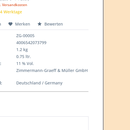
l. Versandkosten
-4 Werktage
n
Merken
Bewerten
ZG-00005
4006542073799
1.2 kg
0.75 ltr.
:
11 % Vol.
Zimmermann-Graeff & Müller GmbH
:
Deutschland / Germany