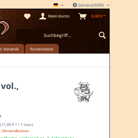
Service/Hilfe
DER METLADEN
Mein Konto
0,00 € *
r, Keramik
Runensteine
vol.,
*
 (11,99 € * / 1 Liter)
l. Versandkosten