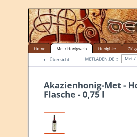
Home
Met / Honigwein
Honigbier
Glög
Met /
Übersicht
Akazienhonig-Met - H
Flasche - 0,75 l