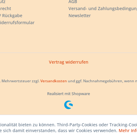
utz
AGB
recht
Versand- und Zahlungsbedingu
/ Rückgabe
Newsletter
iderrufsformular
Vertrag widerrufen
zl. Mehrwertsteuer zzgl.
Versandkosten
und ggf. Nachnahmegebühren, wenn ni
Realisiert mit Shopware
ionalität bieten zu können. Third-Party-Cookies oder Tracking-Co
ie sich damit einverstanden, dass wir Cookies verwenden.
Mehr Inf