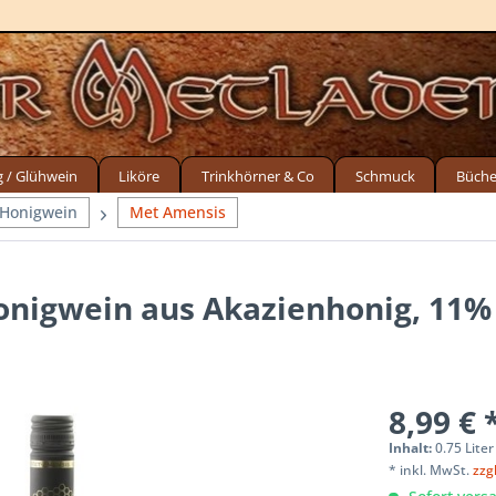
g / Glühwein
Liköre
Trinkhörner & Co
Schmuck
Büche
 Honigwein
Met Amensis
onigwein aus Akazienhonig, 11% 
8,99 € 
Inhalt:
0.75 Liter
* inkl. MwSt.
zzg