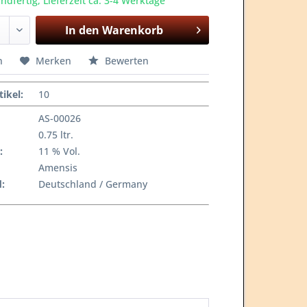
ndfertig, Lieferzeit ca. 3-4 Werktage
In den
Warenkorb
n
Merken
Bewerten
tikel
:
10
AS-00026
0.75 ltr.
:
11 % Vol.
Amensis
:
Deutschland / Germany